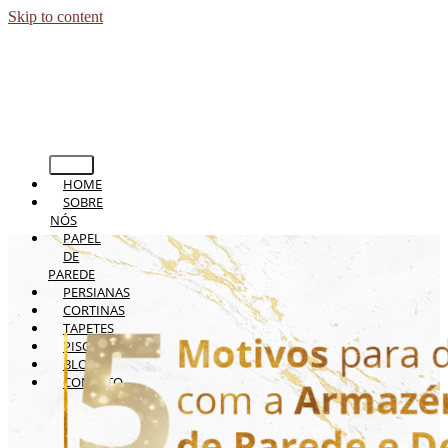
Skip to content
HOME
SOBRE
NÓS
PAPEL
DE
PAREDE
PERSIANAS
CORTINAS
TAPETES
PISOS
BLOG
CONTATO