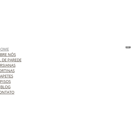
HOME
BRE NÓS
L DE PAREDE
RSIANAS
ORTINAS
APETES
PISOS
BLOG
ONTATO