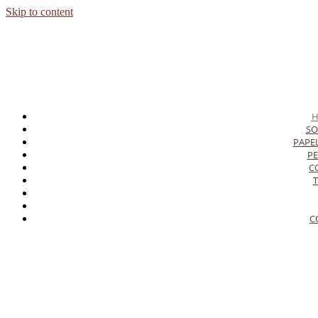
Skip to content
SO
PAPE
PE
C
T
C