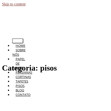
Skip to content
HOME
SOBRE
NÓS
PAPEL
DE
Categoria:
pisos
PAREDE
PERSIANAS
CORTINAS
TAPETES
PISOS
BLOG
CONTATO