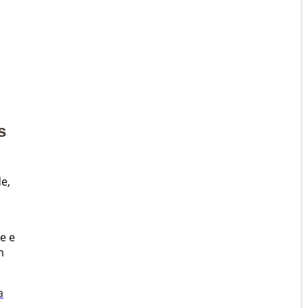
s
e,
e e
m
a