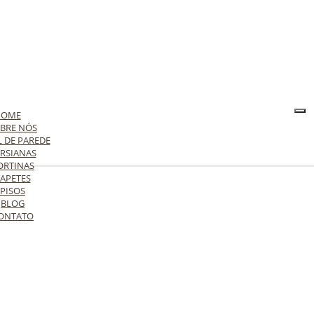
HOME
BRE NÓS
L DE PAREDE
RSIANAS
ORTINAS
APETES
PISOS
BLOG
ONTATO