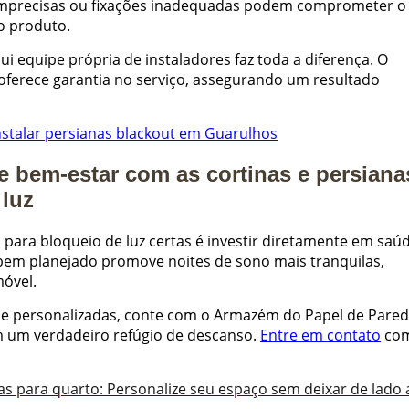
 imprecisas ou fixações inadequadas podem comprometer o
do produto.
 equipe própria de instaladores faz toda a diferença. O
ferece garantia no serviço, assegurando um resultado
instalar persianas blackout em Guarulhos
 e bem-estar com as cortinas e persiana
 luz
 para bloqueio de luz certas é investir diretamente em saúd
bem planejado promove noites de sono mais tranquilas,
móvel.
s e personalizadas, conte com o Armazém do Papel de Pared
 um verdadeiro refúgio de descanso.
Entre em contato
co
as para quarto: Personalize seu espaço sem deixar de lado 