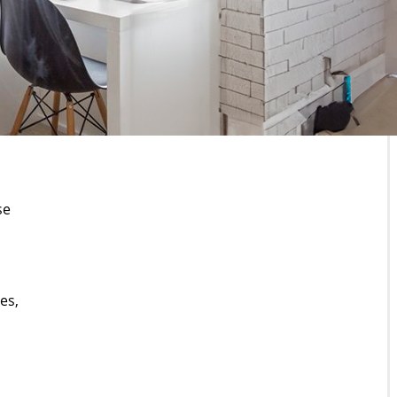
se
es,