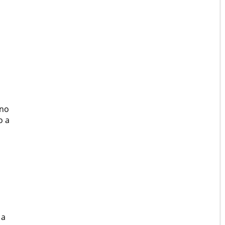
 no
o a
 a