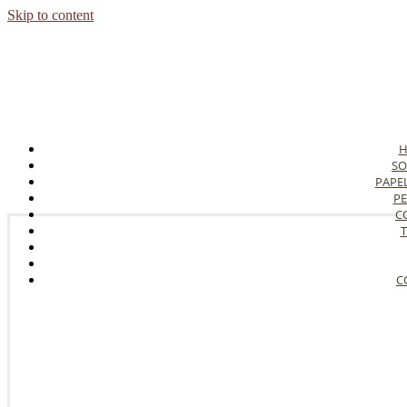
Skip to content
SO
PAPE
PE
C
T
C