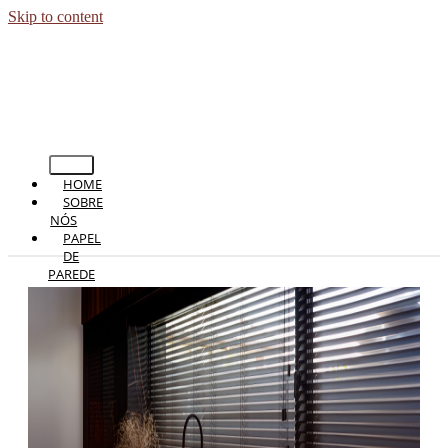
Skip to content
HOME
SOBRE
NÓS
PAPEL
DE
PAREDE
PERSIANAS
CORTINAS
TAPETES
PISOS
BLOG
CONTATO