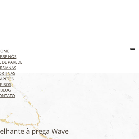
HOME
BRE NÓS
L DE PAREDE
RSIANAS
ORTINAS
APETES
PISOS
BLOG
ONTATO
elhante à prega Wave