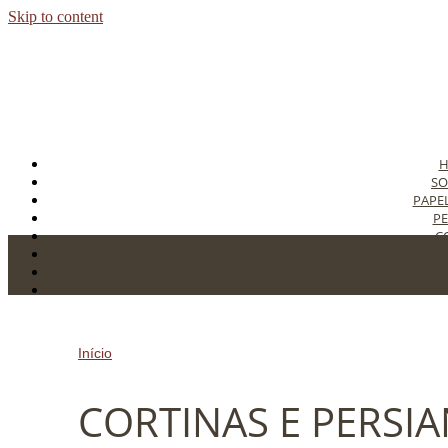
Skip to content
SO
PAPE
PE
C
T
C
Início
»
CORTINAS E PERSIANAS PARA SACADA NA ZO
CORTINAS E PERSI