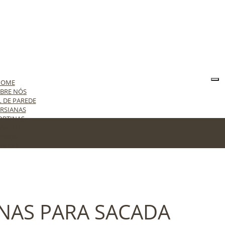
HOME
BRE NÓS
L DE PAREDE
RSIANAS
ORTINAS
APETES
PISOS
BLOG
ONTATO
NA NORTE
ANAS PARA SACADA