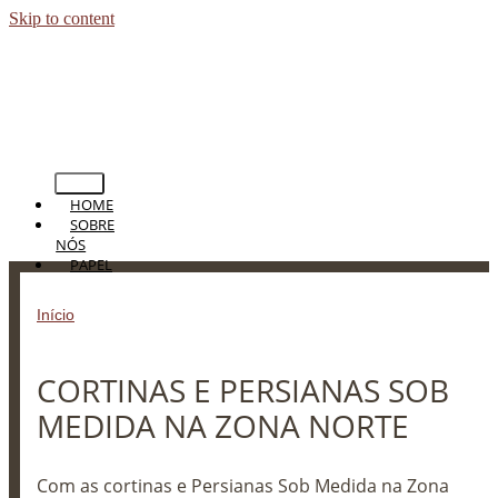
Skip to content
HOME
SOBRE
NÓS
PAPEL
DE
PAREDE
Início
»
CORTINAS E PERSIANAS SOB MEDIDA NA ZONA
PERSIANAS
NORTE
CORTINAS
TAPETES
CORTINAS E PERSIANAS SOB
PISOS
BLOG
MEDIDA NA ZONA NORTE
CONTATO
Com as cortinas e Persianas Sob Medida na Zona