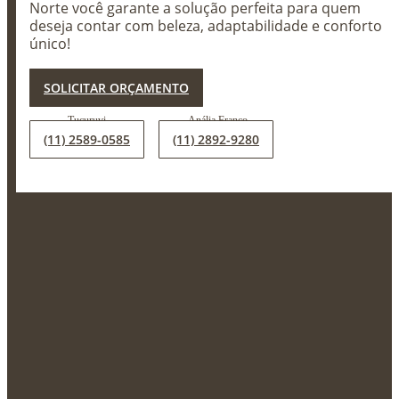
Norte você garante a solução perfeita para quem
deseja contar com beleza, adaptabilidade e conforto
único!
X
SOLICITAR ORÇAMENTO
(11) 2589-0585
(11) 2892-9280