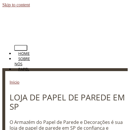
Skip to content
HOME
SOBRE
NÓS
PAPEL
DE
PAREDE
Início
»
LOJA DE PAPEL DE PAREDE EM SP
PERSIANAS
CORTINAS
LOJA DE PAPEL DE PAREDE EM
TAPETES
PISOS
SP
BLOG
CONTATO
O Armazém do Papel de Parede e Decorações é sua
loja de papel de parede em SP de confiança e