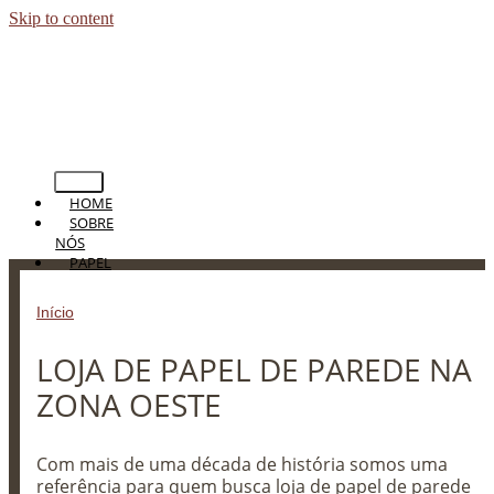
Skip to content
HOME
SOBRE
NÓS
PAPEL
DE
PAREDE
Início
»
LOJA DE PAPEL DE PAREDE NA ZONA OESTE
PERSIANAS
CORTINAS
LOJA DE PAPEL DE PAREDE NA
TAPETES
PISOS
ZONA OESTE
BLOG
CONTATO
Com mais de uma década de história somos uma
referência para quem busca loja de papel de parede