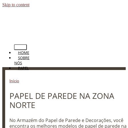
Skip to content
HOME
SOBRE
NÓS
PAPEL
DE
PAREDE
Início
»
PAPEL DE PAREDE NA ZONA NORTE
PERSIANAS
CORTINAS
PAPEL DE PAREDE NA ZONA
TAPETES
PISOS
NORTE
BLOG
CONTATO
No Armazém do Papel de Parede e Decorações, você
encontra os melhores modelos de papel de parede na