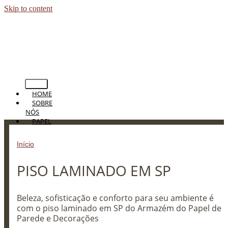
Skip to content
HOME
SOBRE
NÓS
PAPEL
DE
PAREDE
Início
»
PISO LAMINADO EM SP
PERSIANAS
CORTINAS
PISO LAMINADO EM SP
TAPETES
PISOS
BLOG
CONTATO
Beleza, sofisticação e conforto para seu ambiente é
com o piso laminado em SP do Armazém do Papel de
Parede e Decorações