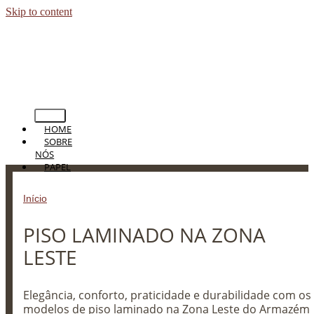
Skip to content
HOME
SOBRE
NÓS
PAPEL
DE
PAREDE
Início
»
PISO LAMINADO NA ZONA LESTE
PERSIANAS
CORTINAS
PISO LAMINADO NA ZONA
TAPETES
PISOS
LESTE
BLOG
CONTATO
Elegância, conforto, praticidade e durabilidade com os
modelos de piso laminado na Zona Leste do Armazém