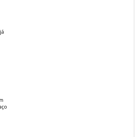
já
um
aço