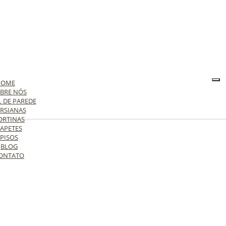
HOME
BRE NÓS
L DE PAREDE
RSIANAS
ORTINAS
APETES
PISOS
BLOG
ONTATO