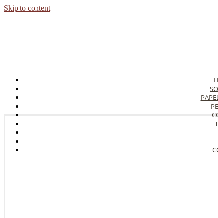
Skip to content
SO
PAPE
PE
C
T
C