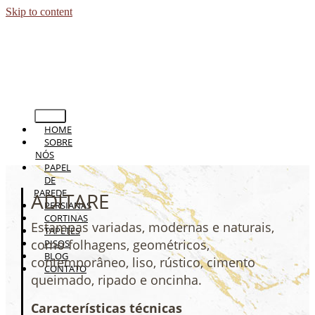
Skip to content
HOME
SOBRE
NÓS
PAPEL
DE
PAREDE
ADITARE
PERSIANAS
CORTINAS
Estampas variadas, modernas e naturais,
TAPETES
como folhagens, geométricos,
PISOS
BLOG
contemporâneo, liso, rústico, cimento
CONTATO
queimado, ripado e oncinha.
Características técnicas