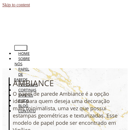
Skip to content
HOME
SOBRE
NÓS
PAPEL
DE
PAREDE
AMBIANCE
PERSIANAS
CORTINAS
O papel de parede Ambiance é a opção
TAPETES
ideal para quem deseja uma decoração
PISOS
BLOG
mais minimalista, uma vez que possui
CONTATO
estampas geométricas e texturizadas. Esse
modelo de papel pode ser encontrado em