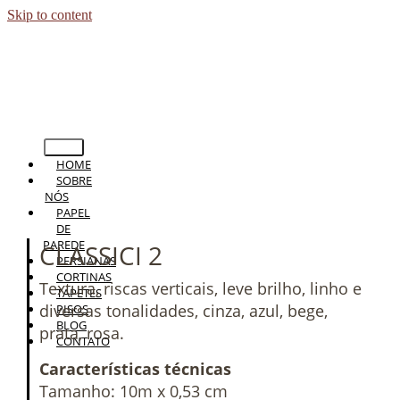
Skip to content
HOME
SOBRE
NÓS
PAPEL
DE
PAREDE
CLASSICI 2
PERSIANAS
CORTINAS
Textura, riscas verticais, leve brilho, linho e
TAPETES
diversas tonalidades, cinza, azul, bege,
PISOS
BLOG
prata, rosa.
CONTATO
Características técnicas
Tamanho: 10m x 0,53 cm