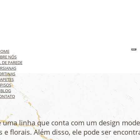
HOME
BRE NÓS
L DE PAREDE
RSIANAS
ORTINAS
APETES
PISOS
BLOG
ONTATO
 uma linha que conta com um design moder
e florais. Além disso, ele pode ser encontr