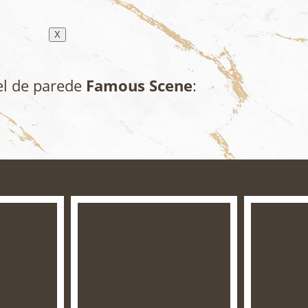
X
el de parede
Famous Scene
: