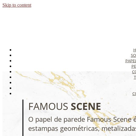
Skip to content
SO
PAPE
PE
C
T
C
FAMOUS
SCENE
O papel de parede Famous Scene é
estampas geométricas, metalizadas 