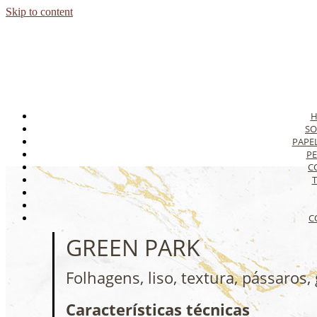
Skip to content
SO
PAPE
PE
C
T
C
GREEN PARK
Folhagens, liso, textura, pássaros,
Características técnicas