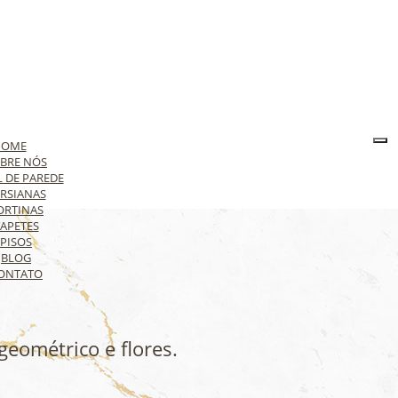
HOME
BRE NÓS
L DE PAREDE
RSIANAS
ORTINAS
APETES
PISOS
BLOG
ONTATO
 geométrico e flores.