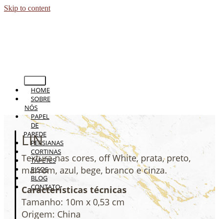
Skip to content
HOME
SOBRE
NÓS
PAPEL
DE
PAREDE
LIN
PERSIANAS
CORTINAS
Textura nas cores, off White, prata, preto,
TAPETES
marrom, azul, bege, branco e cinza.
PISOS
BLOG
CONTATO
Características técnicas
Tamanho: 10m x 0,53 cm
Origem: China