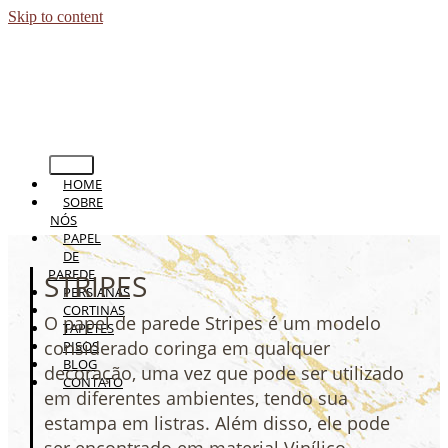
Skip to content
HOME
SOBRE
NÓS
PAPEL
DE
PAREDE
STRIPES
PERSIANAS
CORTINAS
O papel de parede Stripes é um modelo
TAPETES
considerado coringa em qualquer
PISOS
BLOG
decoração, uma vez que pode ser utilizado
CONTATO
em diferentes ambientes, tendo sua
estampa em listras. Além disso, ele pode