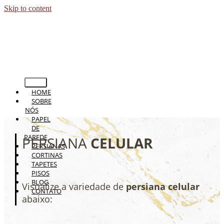
Skip to content
HOME
SOBRE
NÓS
PAPEL
DE
PAREDE
PERSIANA
CELULAR
PERSIANAS
CORTINAS
TAPETES
PISOS
BLOG
Visualize a variedade de
persiana celular
CONTATO
abaixo: