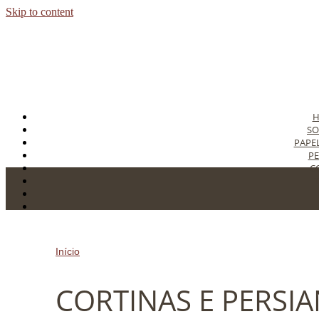
Skip to content
SO
PAPE
PE
C
T
C
Início
»
CORTINAS E PERSIANAS NA ZONA NORTE
CORTINAS E PERSI