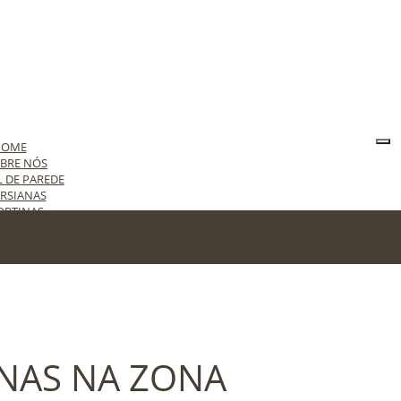
HOME
BRE NÓS
L DE PAREDE
RSIANAS
ORTINAS
APETES
PISOS
BLOG
ONTATO
ANAS NA ZONA