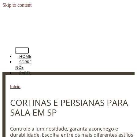
Skip to content
HOME
SOBRE
NÓS
PAPEL
DE
PAREDE
Início
»
CORTINAS E PERSIANAS PARA SALA EM SP
PERSIANAS
CORTINAS
CORTINAS E PERSIANAS PARA
TAPETES
PISOS
SALA EM SP
BLOG
CONTATO
Controle a luminosidade, garanta aconchego e
durabilidade. Escolha entre os mais diferentes estilos