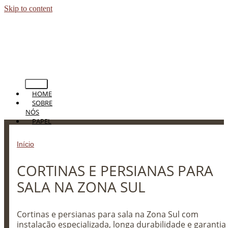
Skip to content
HOME
SOBRE
NÓS
PAPEL
DE
PAREDE
Início
»
CORTINAS E PERSIANAS PARA SALA NA ZONA SUL
PERSIANAS
CORTINAS
CORTINAS E PERSIANAS PARA
TAPETES
PISOS
SALA NA ZONA SUL
BLOG
CONTATO
Cortinas e persianas para sala na Zona Sul com
instalação especializada, longa durabilidade e garantia