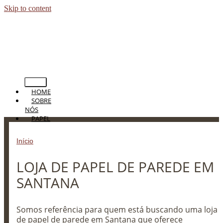
Skip to content
HOME
SOBRE
NÓS
PAPEL
DE
PAREDE
Início
»
LOJA DE PAPEL DE PAREDE EM SANTANA
PERSIANAS
CORTINAS
LOJA DE PAPEL DE PAREDE EM
TAPETES
PISOS
SANTANA
BLOG
CONTATO
Somos referência para quem está buscando uma loja
de papel de parede em Santana que oferece