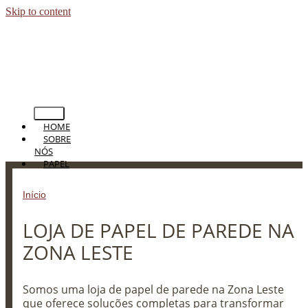
Skip to content
HOME
SOBRE
NÓS
PAPEL
DE
PAREDE
Início
»
LOJA DE PAPEL DE PAREDE NA ZONA LESTE
PERSIANAS
CORTINAS
LOJA DE PAPEL DE PAREDE NA
TAPETES
PISOS
ZONA LESTE
BLOG
CONTATO
Somos uma loja de papel de parede na Zona Leste
que oferece soluções completas para transformar