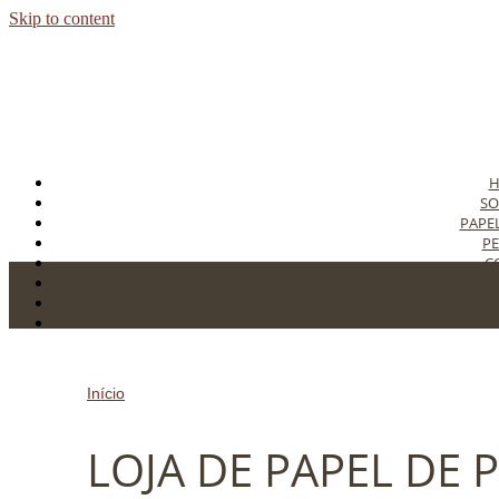
Skip to content
SO
PAPE
PE
C
T
C
Início
»
LOJA DE PAPEL DE PAREDE NA ZONA NORTE
LOJA DE PAPEL DE