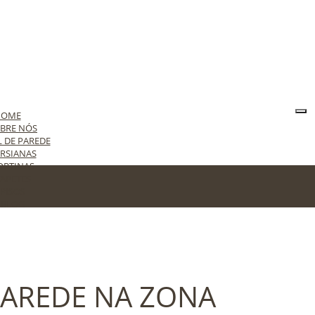
HOME
BRE NÓS
L DE PAREDE
RSIANAS
ORTINAS
APETES
PISOS
BLOG
ONTATO
 PAREDE NA ZONA