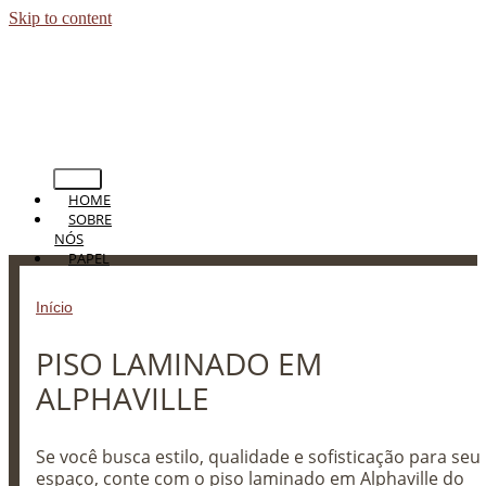
Skip to content
HOME
SOBRE
NÓS
PAPEL
DE
PAREDE
Início
»
PISO LAMINADO EM ALPHAVILLE
PERSIANAS
CORTINAS
PISO LAMINADO EM
TAPETES
PISOS
ALPHAVILLE
BLOG
CONTATO
Se você busca estilo, qualidade e sofisticação para seu
espaço, conte com o piso laminado em Alphaville do