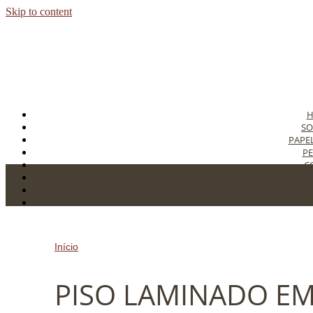
Skip to content
SO
PAPE
PE
C
T
C
Início
»
PISO LAMINADO EM SP
PISO LAMINADO EM