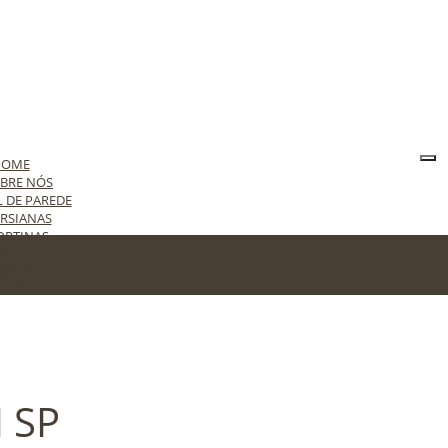
HOME
BRE NÓS
L DE PAREDE
RSIANAS
ORTINAS
APETES
PISOS
BLOG
ONTATO
 SP