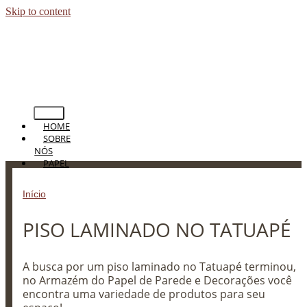
Skip to content
HOME
SOBRE
NÓS
PAPEL
DE
PAREDE
Início
»
PISO LAMINADO NO TATUAPÉ
PERSIANAS
CORTINAS
PISO LAMINADO NO TATUAPÉ
TAPETES
PISOS
BLOG
CONTATO
A busca por um piso laminado no Tatuapé terminou,
no Armazém do Papel de Parede e Decorações você
encontra uma variedade de produtos para seu