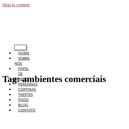
Skip to content
HOME
SOBRE
NÓS
PAPEL
DE
Tag:
ambientes comerciais
PAREDE
PERSIANAS
CORTINAS
TAPETES
PISOS
BLOG
CONTATO