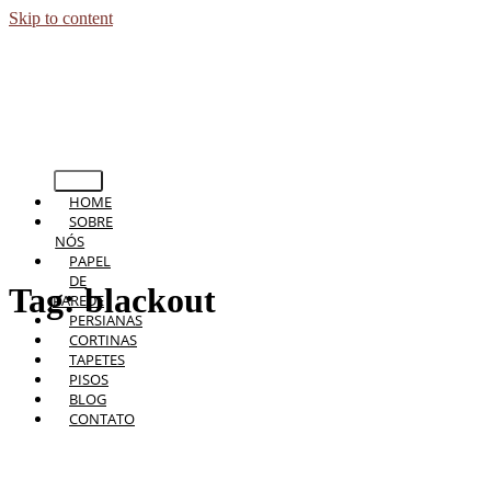
Skip to content
HOME
SOBRE
NÓS
PAPEL
DE
Tag:
blackout
PAREDE
PERSIANAS
CORTINAS
TAPETES
PISOS
BLOG
CONTATO