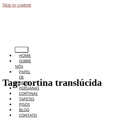
Skip to content
HOME
SOBRE
NÓS
PAPEL
DE
Tag:
cortina translúcida
PAREDE
PERSIANAS
CORTINAS
TAPETES
PISOS
BLOG
CONTATO