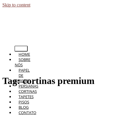
Skip to content
HOME
SOBRE
NÓS
PAPEL
DE
Tag:
cortinas premium
PAREDE
PERSIANAS
CORTINAS
TAPETES
PISOS
BLOG
CONTATO