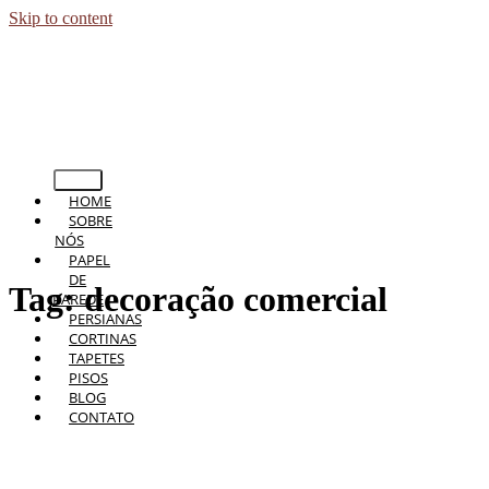
Skip to content
HOME
SOBRE
NÓS
PAPEL
DE
Tag:
decoração comercial
PAREDE
PERSIANAS
CORTINAS
TAPETES
PISOS
BLOG
CONTATO