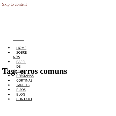
Skip to content
HOME
SOBRE
NÓS
PAPEL
DE
Tag:
erros comuns
PAREDE
PERSIANAS
CORTINAS
TAPETES
PISOS
BLOG
CONTATO