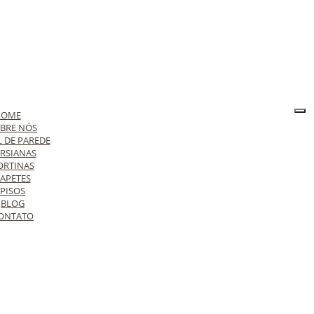
HOME
BRE NÓS
L DE PAREDE
RSIANAS
ORTINAS
APETES
PISOS
BLOG
ONTATO