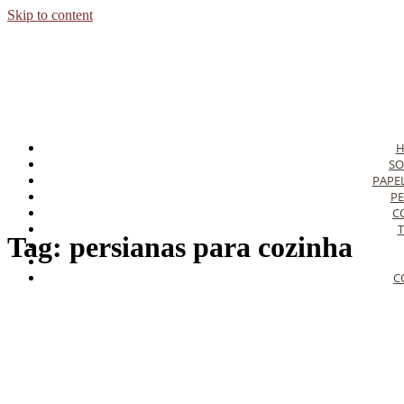
Skip to content
SO
PAPE
PE
C
T
Tag:
persianas para cozinha
C