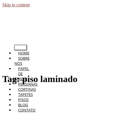
Skip to content
HOME
SOBRE
NÓS
PAPEL
DE
Tag:
piso laminado
PAREDE
PERSIANAS
CORTINAS
TAPETES
PISOS
BLOG
CONTATO