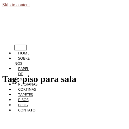
Skip to content
HOME
SOBRE
NÓS
PAPEL
DE
Tag:
piso para sala
PAREDE
PERSIANAS
CORTINAS
TAPETES
PISOS
BLOG
CONTATO