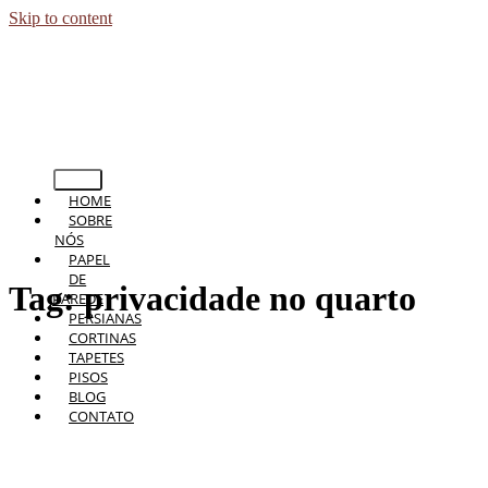
Skip to content
HOME
SOBRE
NÓS
PAPEL
DE
Tag:
privacidade no quarto
PAREDE
PERSIANAS
CORTINAS
TAPETES
PISOS
BLOG
CONTATO