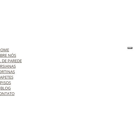
HOME
BRE NÓS
L DE PAREDE
RSIANAS
ORTINAS
APETES
PISOS
BLOG
ONTATO