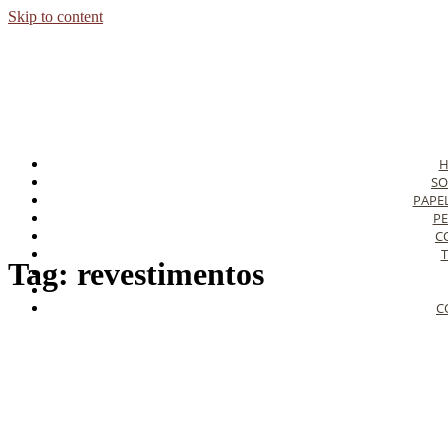
Skip to content
SO
PAPE
PE
C
T
Tag:
revestimentos
C