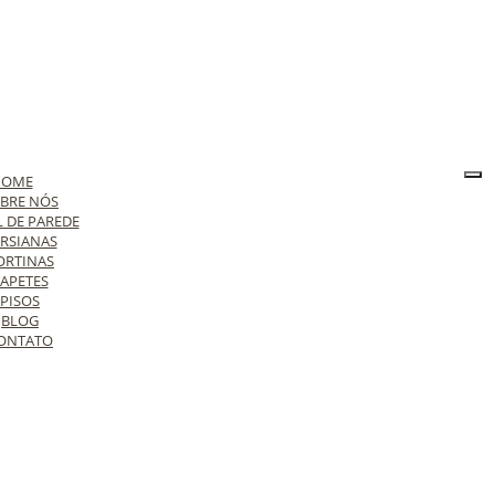
HOME
BRE NÓS
L DE PAREDE
RSIANAS
ORTINAS
APETES
PISOS
BLOG
ONTATO