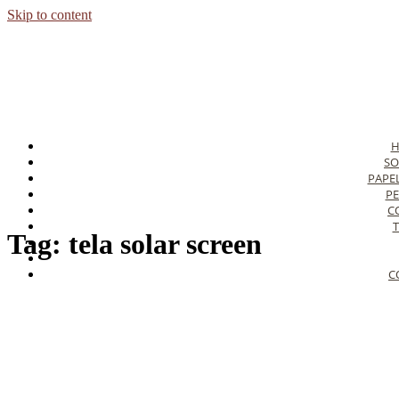
Skip to content
SO
PAPE
PE
C
T
Tag:
tela solar screen
C