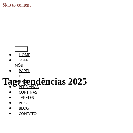
Skip to content
HOME
SOBRE
NÓS
PAPEL
DE
Tag:
tendências 2025
PAREDE
PERSIANAS
CORTINAS
TAPETES
PISOS
BLOG
CONTATO