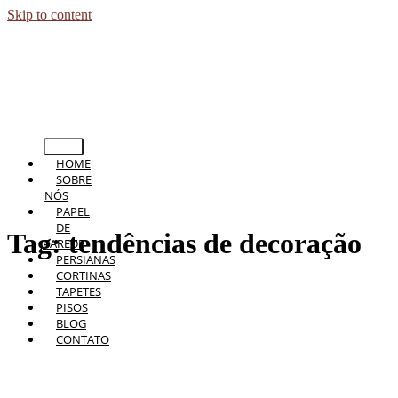
Skip to content
HOME
SOBRE
NÓS
PAPEL
DE
Tag:
tendências de decoração
PAREDE
PERSIANAS
CORTINAS
TAPETES
PISOS
BLOG
CONTATO