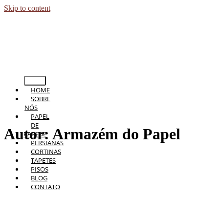
Skip to content
HOME
SOBRE
NÓS
PAPEL
DE
Autor:
Armazém do Papel
PAREDE
PERSIANAS
CORTINAS
TAPETES
PISOS
BLOG
CONTATO