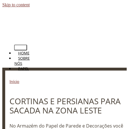
Skip to content
HOME
SOBRE
NÓS
PAPEL
DE
PAREDE
Início
»
CORTINAS E PERSIANAS PARA SACADA NA ZONA
PERSIANAS
LESTE
CORTINAS
TAPETES
CORTINAS E PERSIANAS PARA
PISOS
BLOG
SACADA NA ZONA LESTE
CONTATO
No Armazém do Papel de Parede e Decorações você