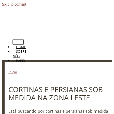
Skip to content
HOME
SOBRE
NÓS
PAPEL
DE
PAREDE
Início
»
CORTINAS E PERSIANAS SOB MEDIDA NA ZONA
PERSIANAS
LESTE
CORTINAS
TAPETES
CORTINAS E PERSIANAS SOB
PISOS
BLOG
MEDIDA NA ZONA LESTE
CONTATO
Está buscando por cortinas e persianas sob medida