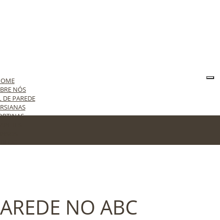
HOME
BRE NÓS
L DE PAREDE
RSIANAS
ORTINAS
APETES
PISOS
BLOG
ONTATO
PAREDE NO ABC