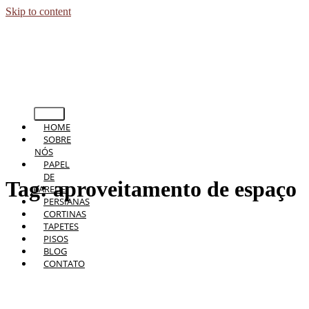
Skip to content
HOME
SOBRE
NÓS
PAPEL
DE
Tag:
aproveitamento de espaço
PAREDE
PERSIANAS
CORTINAS
TAPETES
PISOS
BLOG
CONTATO